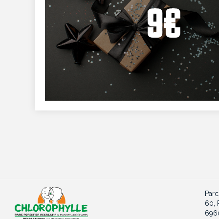
9€
Parc
60, 
696