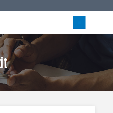
Buchen
ät