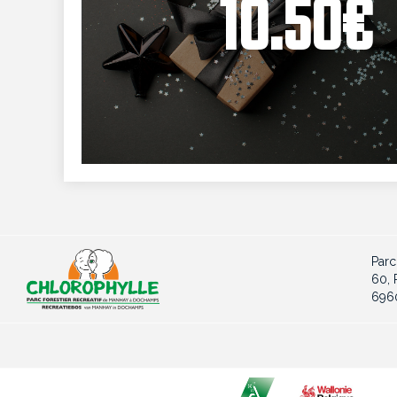
10.50€
Parc
60, 
696