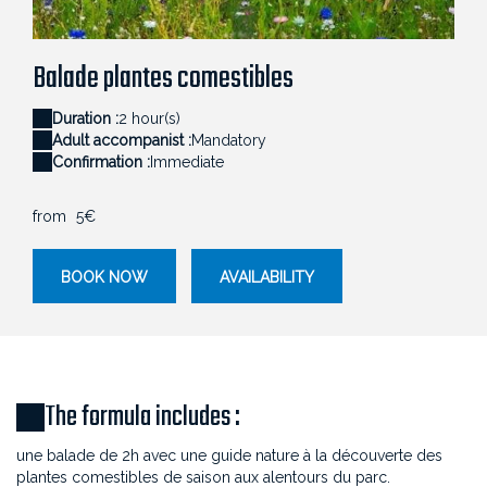
fleurs des champs
Balade plantes comestibles
Duration :
2 hour(s)
Adult accompanist :
Mandatory
Confirmation :
Immediate
from
5€
BOOK NOW
AVAILABILITY
The formula includes :
une balade de 2h avec une guide nature à la découverte des